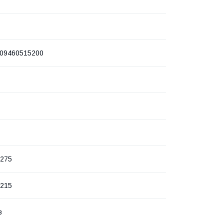
09460515200
х275
х215
в