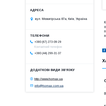
вул. Межигірська 87а, Київ, Україна
К
о
п
п
+380 (67) 273-09-29
Контактний телефон
+380 (44) 299-31-37
Х
http://www.homax.ua
info@homax.com.ua
В
К