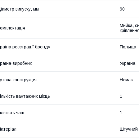
іаметр випуску, мм
90
Мийка, с
омплектація
кріплення
раїна реєстрації бренду
Польща
раїна-виробник
Україна
утова конструкція
Немає
ількість вантажних місць
1
ількість чаш
1
атеріал
Штучний 