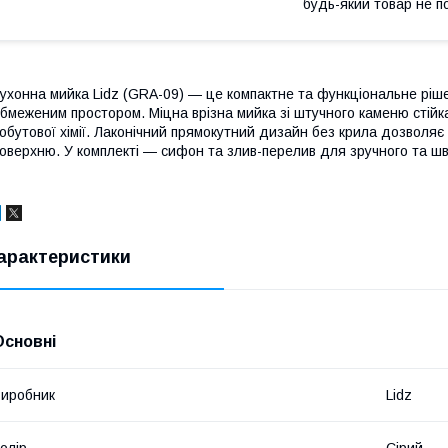
будь-який товар не п
ухонна мийка Lidz (GRA-09) — це компактне та функціональне ріше
бмеженим простором. Міцна врізна мийка зі штучного каменю стійк
обутової хімії. Лаконічний прямокутний дизайн без крила дозволя
оверхню. У комплекті — сифон та злив-перелив для зручного та ш
арактеристики
Основні
иробник
Lidz
олір
Сірий