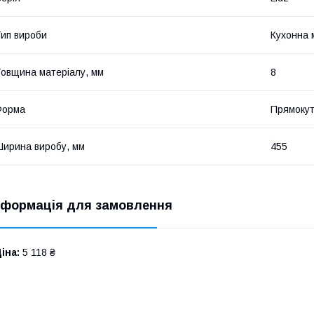
ип вироби
Кухонна 
овщина матеріалу, мм
8
Форма
Прямоку
ирина виробу, мм
455
нформація для замовлення
іна:
5 118 ₴