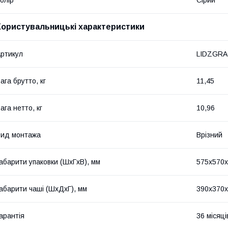
Користувальницькі характеристики
ртикул
LIDZGRA
ага брутто, кг
11,45
ага нетто, кг
10,96
ид монтажа
Врізний
абарити упаковки (ШхГхВ), мм
575х570
абарити чаші (ШхДхГ), мм
390х370
арантія
36 місяці