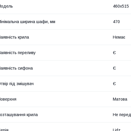
Мoдель
460x515
інімальна ширина шафи, мм
470
аявність крила
Немає
аявність переливу
Є
аявність сифона
Є
твір під змішувач
Є
оверхня
Матова
озташування крила
Не пере
ерія
Lidz