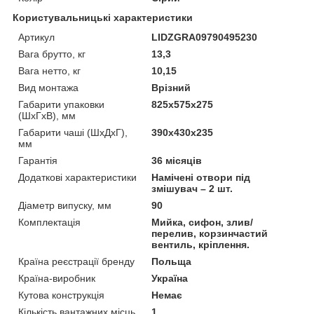
Користувальницькі характеристики
Артикул
LIDZGRA09790495230
Вага брутто, кг
13,3
Вага нетто, кг
10,15
Вид монтажа
Врізний
Габарити упаковки
825х575х275
(ШхГхВ), мм
Габарити чаші (ШхДхГ),
390х430х235
мм
Гарантія
36 місяців
Додаткові характеристики
Намічені отвори під
змішувач – 2 шт.
Діаметр випуску, мм
90
Комплектація
Мийка, сифон, злив/
перелив, корзинчастий
вентиль, кріплення.
Країна реєстрації бренду
Польща
Країна-виробник
Україна
Кутова конструкція
Немає
Кількість вантажних місць
1