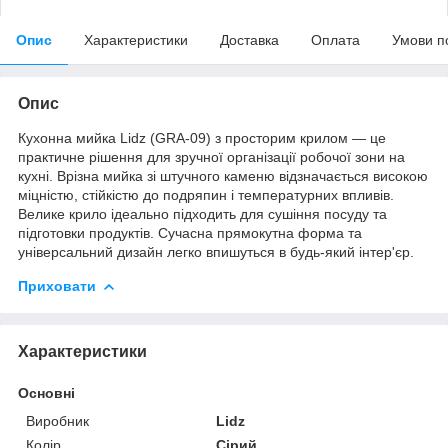
Опис
Характеристики
Доставка
Оплата
Умови п
Опис
Кухонна мийка Lidz (GRA-09) з просторим крилом — це
практичне рішення для зручної організації робочої зони на
кухні. Врізна мийка зі штучного каменю відзначається високою
міцністю, стійкістю до подряпин і температурних впливів.
Велике крило ідеально підходить для сушіння посуду та
підготовки продуктів. Сучасна прямокутна форма та
універсальний дизайн легко впишуться в будь-який інтер'єр.
Приховати
Характеристики
Основні
Виробник
Lidz
Колір
Сірий