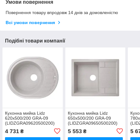
Умови повернення
Повернення товару впродовж 14 днів за домовленістю
Всі умови повернення
Подібні товари компанії
Кухонна мийка Lidz
Кухонна мийка Lidz
Кухо
620x500/200 GRA-09
650x500/200 GRA-09
780x
(LIDZGRA09620500200)
(LIDZGRA09650500200)
(LI
4 731
5 553
5 6
₴
₴