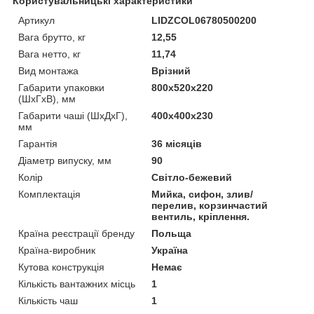
Користувальницькі характеристики
Артикул
LIDZCOL06780500200
Вага брутто, кг
12,55
Вага нетто, кг
11,74
Вид монтажа
Врізний
Габарити упаковки
800х520х220
(ШхГхВ), мм
Габарити чаші (ШхДхГ),
400х400х230
мм
Гарантія
36 місяців
Діаметр випуску, мм
90
Колір
Світло-бежевий
Комплектація
Мийка, сифон, злив/
перелив, корзинчастий
вентиль, кріплення.
Країна реєстрації бренду
Польща
Країна-виробник
Україна
Кутова конструкція
Немає
Кількість вантажних місць
1
Кількість чаш
1