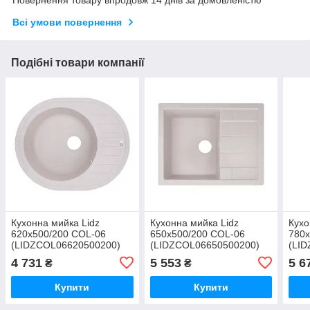
Повернення товару впродовж 14 днів за домовленістю
Всі умови повернення
Подібні товари компанії
Кухонна мийка Lidz
Кухонна мийка Lidz
Кухо
620x500/200 COL-06
650x500/200 COL-06
780x
(LIDZCOL06620500200)
(LIDZCOL06650500200)
(LI
4 731
5 553
5 6
₴
₴
Купити
Купити