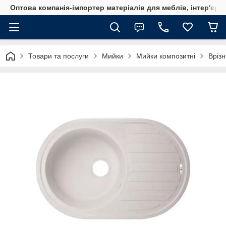
Оптова компанія-імпортер матеріалів для меблів, інтер'єру
Товари та послуги
Мийки
Мийки композитні
Врізн