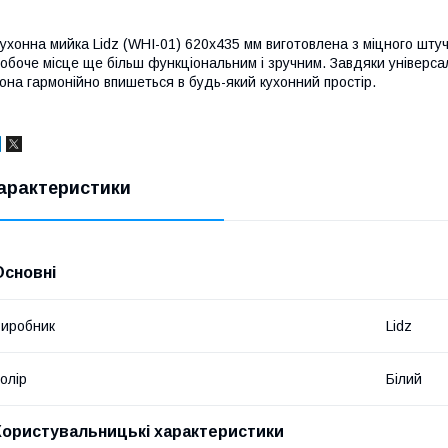
ухонна мийка Lidz (WHI-01) 620x435 мм виготовлена з міцного шту
обоче місце ще більш функціональним і зручним. Завдяки універс
она гармонійно впишеться в будь-який кухонний простір.
арактеристики
Основні
иробник
Lidz
олір
Білий
Користувальницькі характеристики