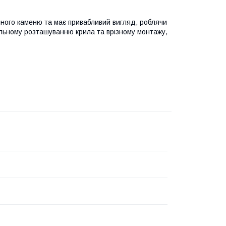
чного каменю та має привабливий вигляд, роблячи
альному розташуванню крила та врізному монтажу,