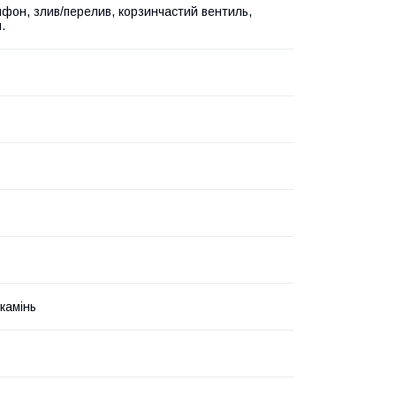
ифон, злив/перелив, корзинчастий вентиль,
.
камінь