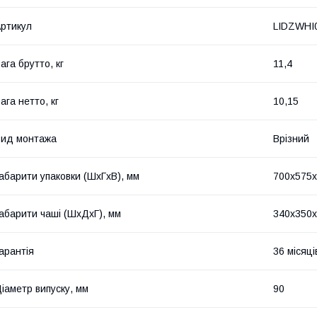
ртикул
LIDZWHI
ага брутто, кг
11,4
ага нетто, кг
10,15
ид монтажа
Врізний
абарити упаковки (ШхГхВ), мм
700х575
абарити чаші (ШхДхГ), мм
340х350
арантія
36 місяці
іаметр випуску, мм
90