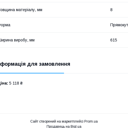
овщина матеріалу, мм
8
Форма
Прямоку
ирина виробу, мм
615
нформація для замовлення
іна:
5 118 ₴
Сайт створений на маркетплейсі
Prom.ua
Продавець на Bigl.ua