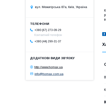
вул. Межигірська 87а, Київ, Україна
К
р
в
+380 (67) 273-09-29
Контактний телефон
+380 (44) 299-31-37
Х
http://www.homax.ua
info@homax.com.ua
В
К