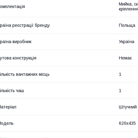
Мийка, с
омплектація
кріплення
раїна реєстрації бренду
Польща
раїна-виробник
Україна
утова конструкція
Немає
ількість вантажних місць
1
ількість чаш
1
атеріал
Штучний 
Мoдель
620x435