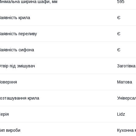
інімальна ширина шафи, мм
595
аявність крила
Є
аявність переливу
Є
аявність сифона
Є
твір під змішувач
Заготівка
оверхня
Матова
озташування крила
Універса
ерія
Lidz
ип вироби
Кухонна 