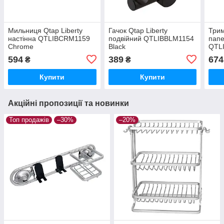
Мильниця Qtap Liberty
Гачок Qtap Liberty
Трим
настінна QTLIBCRM1159
подвійний QTLIBBLM1154
папе
Chrome
Black
QTL
594
389
674
₴
₴
Купити
Купити
Акційні пропозиції та новинки
Топ продажів
–30%
–20%