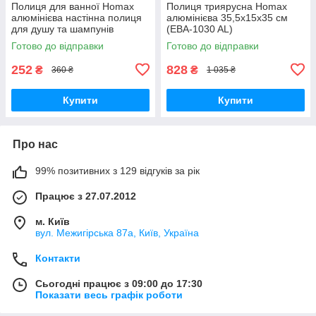
Полиця для ванної Homax
Полиця триярусна Homax
алюмінієва настінна полиця
алюмінієва 35,5x15x35 см
для душу та шампунів
(EBA-1030 AL)
органайзер у ванну (EBA-
Готово до відправки
Готово до відправки
3178 AL)
252
828
₴
₴
360 ₴
1 035 ₴
Купити
Купити
Про нас
99% позитивних з 129 відгуків за рік
Працює з 27.07.2012
м. Київ
вул. Межигірська 87а, Київ, Україна
Контакти
Сьогодні працює з 09:00 до 17:30
Показати весь графік роботи