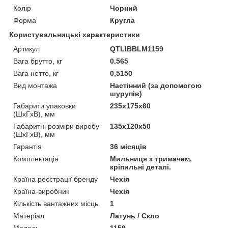
Колір
Чорний
Форма
Кругла
Користувальницькі характеристики
Артикул
QTLIBBLM1159
Вага брутто, кг
0.565
Вага нетто, кг
0,5150
Вид монтажа
Настінний (за допомогою
шурупів)
Габарити упаковки
235х175х60
(ШхГхВ), мм
Габаритні розміри виробу
135х120х50
(ШхГхВ), мм
Гарантія
36 місяців
Комплектація
Мильниця з тримачем,
кріпильні деталі.
Країна реєстрації бренду
Чехія
Країна-виробник
Чехія
Кількість вантажних місць
1
Матеріал
Латунь / Скло
Мoдель
1159