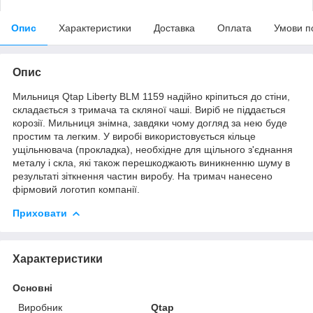
Опис
Характеристики
Доставка
Оплата
Умови п
Опис
Мильниця Qtap Liberty BLM 1159 надійно кріпиться до стіни,
складається з тримача та скляної чаші. Виріб не піддається
корозії. Мильниця знімна, завдяки чому догляд за нею буде
простим та легким. У виробі використовується кільце
ущільнювача (прокладка), необхідне для щільного з'єднання
металу і скла, які також перешкоджають виникненню шуму в
результаті зіткнення частин виробу. На тримач нанесено
фірмовий логотип компанії.
Приховати
Характеристики
Основні
Виробник
Qtap