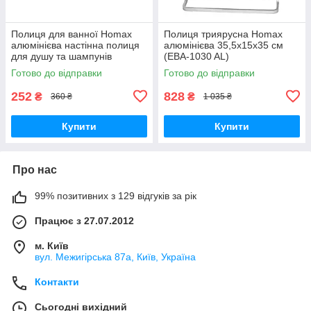
Полиця для ванної Homax
Полиця триярусна Homax
алюмінієва настінна полиця
алюмінієва 35,5x15x35 см
для душу та шампунів
(EBA-1030 AL)
органайзер у ванну (EBA-
Готово до відправки
Готово до відправки
3178 AL)
252
828
₴
₴
360 ₴
1 035 ₴
Купити
Купити
Про нас
99% позитивних з 129 відгуків за рік
Працює з 27.07.2012
м. Київ
вул. Межигірська 87а, Київ, Україна
Контакти
Сьогодні вихідний