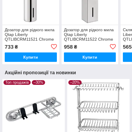
Дозатор для рідкого мила
Дозатор для рідкого мила
Скля
Qtap Liberty
Qtap Liberty
Libe
QTLIBCRM11521 Chrome
QTLIBCRM11522 Chrome
QTL
733
958
565
₴
₴
Купити
Купити
Акційні пропозиції та новинки
Топ продажів
–30%
–20%