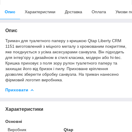
Опис
Характеристики
Доставка
Оплата
Умови п
Опис
Тримач для туалетного паперу з кришкою Qtap Liberty CRM
1151 виготовлений з міцного металу з хромованим покриттям,
яке поєднується з усіма аксесуарами санвузла. Він підходить
для інтер'єру з дизайном в стилі класика, модерн або hi-tec.
Кришка приховує з поля зору рулон туалетного паперу та
захищає його від бризок і пилу. Приховане кріплення
дозволяє зберегти обробку санвузла. На тримач нанесено
фірмовий логотип виробника.
Приховати
Характеристики
Основні
Виробник
Qtap