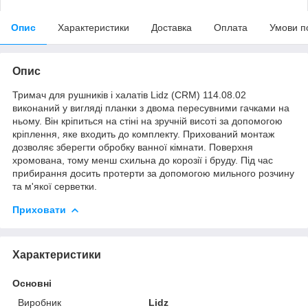
Опис
Характеристики
Доставка
Оплата
Умови п
Опис
Тримач для рушників і халатів Lidz (CRM) 114.08.02
виконаний у вигляді планки з двома пересувними гачками на
ньому. Він кріпиться на стіні на зручній висоті за допомогою
кріплення, яке входить до комплекту. Прихований монтаж
дозволяє зберегти обробку ванної кімнати. Поверхня
хромована, тому менш схильна до корозії і бруду. Під час
прибирання досить протерти за допомогою мильного розчину
та м'якої серветки.
Приховати
Характеристики
Основні
Виробник
Lidz