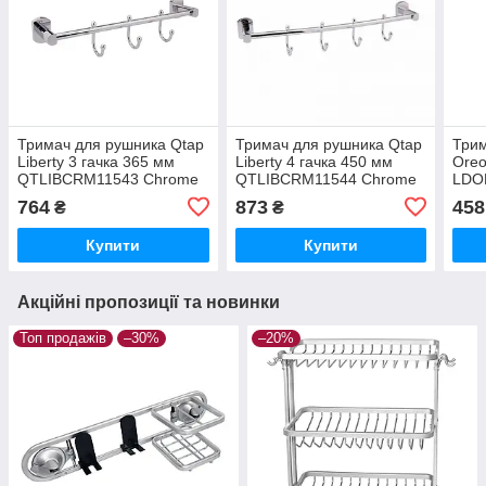
Тримач для рушника Qtap
Тримач для рушника Qtap
Трим
Liberty 3 гачка 365 мм
Liberty 4 гачка 450 мм
Oreo
QTLIBCRM11543 Chrome
QTLIBCRM11544 Chrome
LDO
Chr
764
873
458
₴
₴
Купити
Купити
Акційні пропозиції та новинки
Топ продажів
–30%
–20%