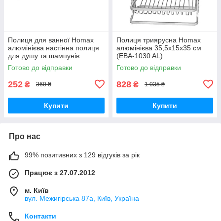
Полиця для ванної Homax
Полиця триярусна Homax
алюмінієва настінна полиця
алюмінієва 35,5x15x35 см
для душу та шампунів
(EBA-1030 AL)
органайзер у ванну (EBA-
Готово до відправки
Готово до відправки
3178 AL)
252
828
₴
₴
360 ₴
1 035 ₴
Купити
Купити
Про нас
99% позитивних з 129 відгуків за рік
Працює з 27.07.2012
м. Київ
вул. Межигірська 87а, Київ, Україна
Контакти