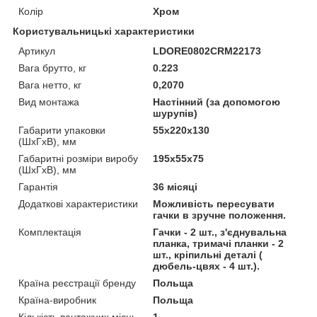
Колір
Хром
Користувальницькі характеристики
Артикул
LDORE0802CRM22173
Вага брутто, кг
0.223
Вага нетто, кг
0,2070
Вид монтажа
Настінний (за допомогою
шурупів)
Габарити упаковки
55х220х130
(ШхГхВ), мм
Габаритні розміри виробу
195х55х75
(ШхГхВ), мм
Гарантія
36 місяці
Додаткові характеристики
Можливість пересувати
гачки в зручне положення.
Комплектація
Гачки - 2 шт., з'єднувальна
планка, тримачі планки - 2
шт., кріпильні деталі (
дюбель-цвях - 4 шт.).
Країна реєстрації бренду
Польща
Країна-виробник
Польща
Кількість вантажних місць
1