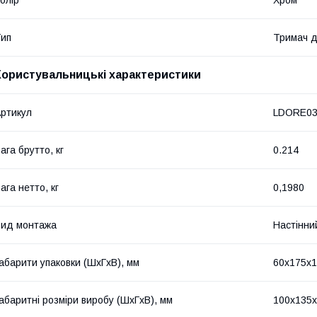
ип
Тримач д
Користувальницькі характеристики
ртикул
LDORE03
ага брутто, кг
0.214
ага нетто, кг
0,1980
ид монтажа
Настінни
абарити упаковки (ШхГхВ), мм
60х175х1
абаритні розміри виробу (ШхГхВ), мм
100х135