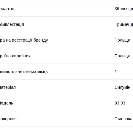
арантія
36 місяці
омплектація
Тримач д
раїна реєстрації бренду
Польща
раїна-виробник
Польща
ількість вантажних місць
1
атеріал
Силумін
Мoдель
03.03
оверхня
Глянсова