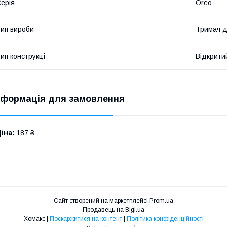
ерія
Oreo
ип вироби
Тримач д
ип конструкції
Відкрити
нформація для замовлення
іна:
187 ₴
Сайт створений на маркетплейсі
Prom.ua
Продавець на Bigl.ua
Хомакс |
Поскаржитися на контент
|
Політика конфіденційності