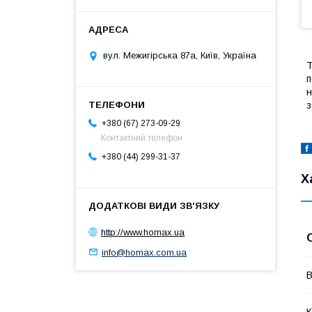
вул. Межигірська 87а, Київ, Україна
Т
п
н
з
+380 (67) 273-09-29
Контактний телефон
+380 (44) 299-31-37
Х
http://www.homax.ua
info@homax.com.ua
В
К