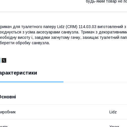
будь-який товар не п
римач для туалетного паперу Lidz (CRM) 114.03.03 виготовлений з
оєднується з усіма аксесуарами санвузла. Тримач з декоративними
еобхідну висоту і, завдяки загнутому гачку, захищає туалетний пап
берегти обробку санвузла.
арактеристики
Основні
иробник
Lidz
олір
Хром