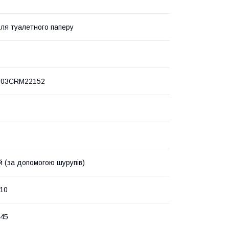
ля туалетного паперу
03CRM22152
й (за допомогою шурупів)
10
х45