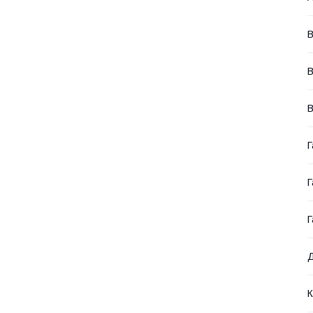
В
В
В
Г
Г
Г
Д
К