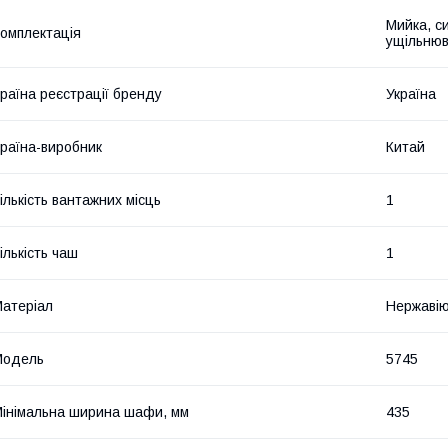
Мийка, с
омплектація
ущільнюв
раїна реєстрації бренду
Україна
раїна-виробник
Китай
ількість вантажних місць
1
ількість чаш
1
атеріал
Нержавію
Мoдель
5745
інімальна ширина шафи, мм
435