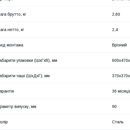
ага брутто, кг
2,60
ага нетто, кг
2,4
ид монтажа
Врізний
абарити упаковки (ШхГхВ), мм
600х470
абарити чаші (ШхДхГ), мм
370х370
арантія
36 місяці
іаметр випуску, мм
90
олір
Сталь