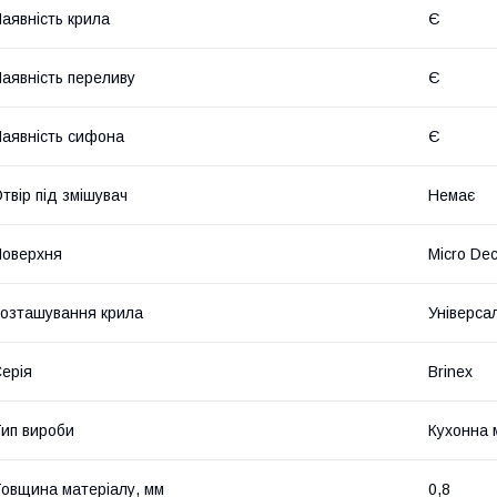
аявність крила
Є
аявність переливу
Є
аявність сифона
Є
твір під змішувач
Немає
оверхня
Micro De
озташування крила
Універса
ерія
Brinex
ип вироби
Кухонна 
овщина матеріалу, мм
0,8