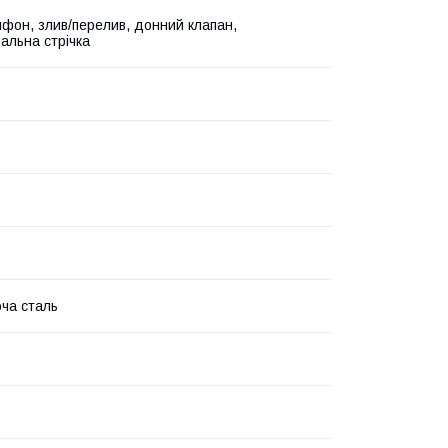
ифон, злив/перелив, донний клапан,
альна стрічка
ча сталь