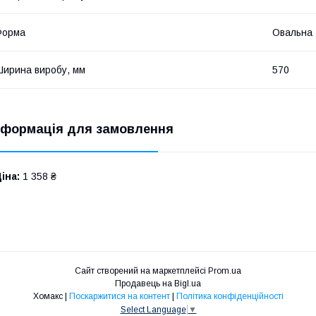
Форма
Овальна
ирина виробу, мм
570
нформація для замовлення
іна:
1 358 ₴
Сайт створений на маркетплейсі
Prom.ua
Продавець на Bigl.ua
Хомакс |
Поскаржитися на контент
|
Політика конфіденційності
Select Language
▼