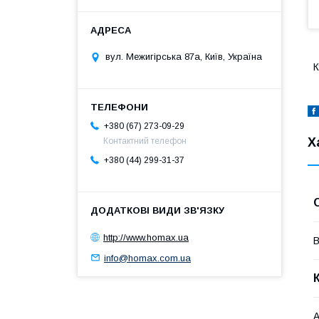
вул. Межигірська 87а, Київ, Україна
К
+380 (67) 273-09-29
Х
Контактний телефон
+380 (44) 299-31-37
http://www.homax.ua
В
info@homax.com.ua
А