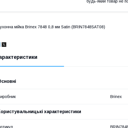
будь-який товар не п
ухонна мійка Brinex 7848 0,8 мм Satin (BRIN7848SAT08)
арактеристики
Основні
иробник
Brinex
Користувальницькі характеристики
ртикул
BRIN784