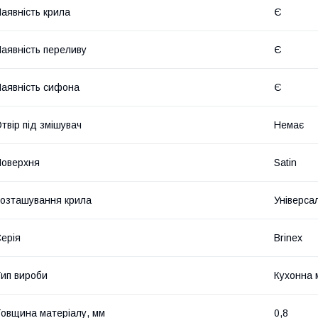
аявність крила
Є
аявність переливу
Є
аявність сифона
Є
твір під змішувач
Немає
оверхня
Satin
озташування крила
Універса
ерія
Brinex
ип вироби
Кухонна 
овщина матеріалу, мм
0,8