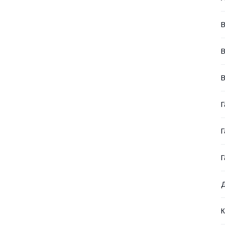
В
В
В
Г
Г
Г
Д
К