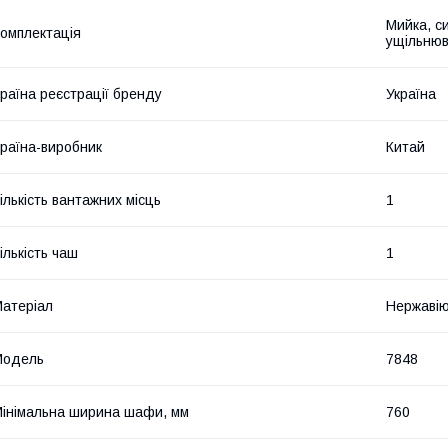
Мийка, с
омплектація
ущільнюв
раїна реєстрації бренду
Україна
раїна-виробник
Китай
ількість вантажних місць
1
ількість чаш
1
атеріал
Нержавію
Мoдель
7848
інімальна ширина шафи, мм
760