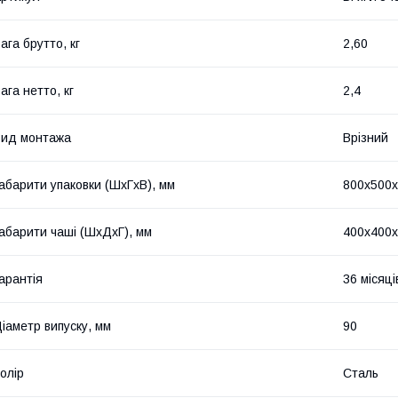
ага брутто, кг
2,60
ага нетто, кг
2,4
ид монтажа
Врізний
абарити упаковки (ШхГхВ), мм
800х500
абарити чаші (ШхДхГ), мм
400х400
арантія
36 місяці
іаметр випуску, мм
90
олір
Сталь