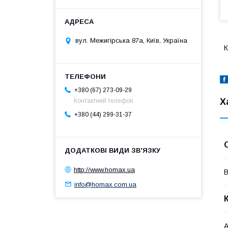
вул. Межигірська 87а, Київ, Україна
К
+380 (67) 273-09-29
Х
Контактний телефон
+380 (44) 299-31-37
http://www.homax.ua
В
info@homax.com.ua
А