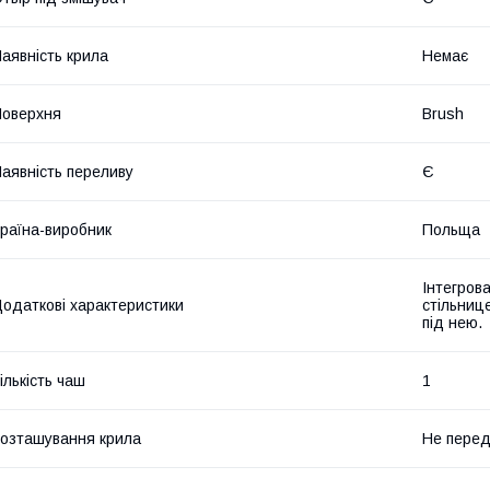
аявність крила
Немає
оверхня
Brush
аявність переливу
Є
раїна-виробник
Польща
Інтегрова
одаткові характеристики
стільниц
під нею.
ількість чаш
1
озташування крила
Не пере