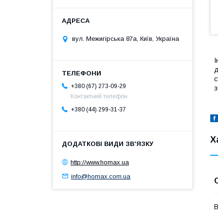
вул. Межигірська 87а, Київ, Україна
І
д
с
+380 (67) 273-09-29
з
Контактний телефон
+380 (44) 299-31-37
Х
http://www.homax.ua
info@homax.com.ua
В