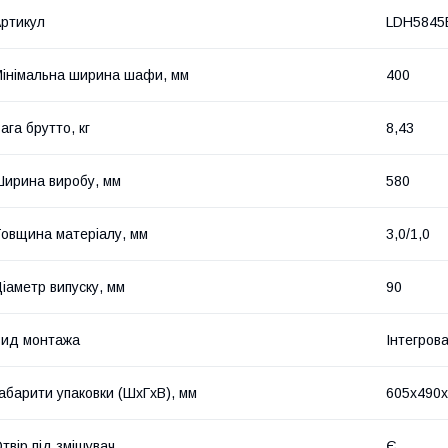
ртикул
LDH5845
інімальна ширина шафи, мм
400
ага брутто, кг
8,43
ирина виробу, мм
580
овщина матеріалу, мм
3,0/1,0
іаметр випуску, мм
90
ид монтажа
Інтегров
абарити упаковки (ШхГхВ), мм
605х490
твір під змішувач
Є