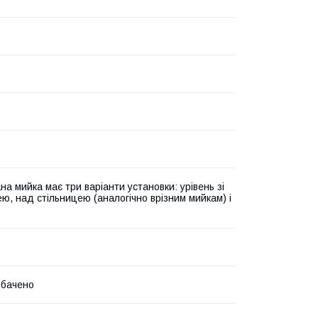
на мийка має три варіанти установки: урівень зі
ею, над стільницею (аналогічно врізним мийкам) і
дбачено