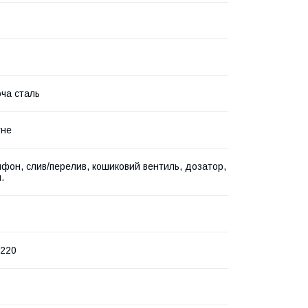
ча сталь
тне
ифон, слив/перелив, кошиковий вентиль, дозатор,
.
х220