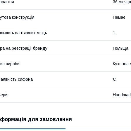
арантія
36 місяці
утова конструкція
Немає
ількість вантажних місць
1
раїна реєстрації бренду
Польща
ип вироби
Кухонна 
аявність сифона
Є
ерія
Handmad
нформація для замовлення