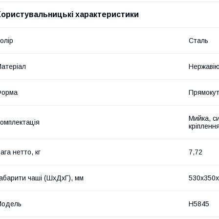
Користувальницькі характеристики
олір
Сталь
атеріал
Нержавію
Форма
Прямоку
Мийка, с
омплектація
кріплення
ага нетто, кг
7,72
абарити чаші (ШхДхГ), мм
530х350
Мoдель
H5845