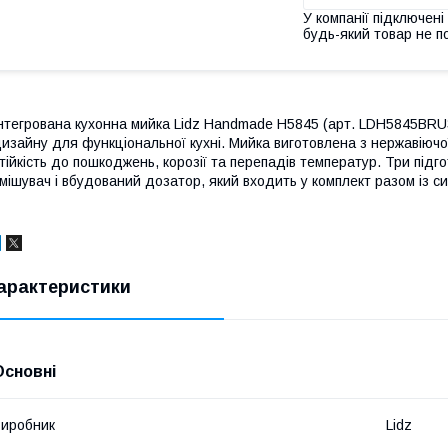
У компанії підключені
будь-який товар не п
нтегрована кухонна мийка Lidz Handmade H5845 (арт. LDH5845BRU
изайну для функціональної кухні. Мийка виготовлена з нержавіючо
тійкість до пошкоджень, корозії та перепадів температур. Три під
мішувач і вбудований дозатор, який входить у комплект разом із 
арактеристики
Основні
иробник
Lidz