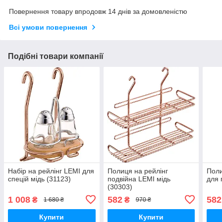
Повернення товару впродовж 14 днів за домовленістю
Всі умови повернення
Подібні товари компанії
Набір на рейлінг LEMI для
Полиця на рейлінг
Поли
спецій мідь (31123)
подвійна LEMI мідь
для 
(30303)
1 008
582
582
₴
₴
1 680 ₴
970 ₴
Купити
Купити