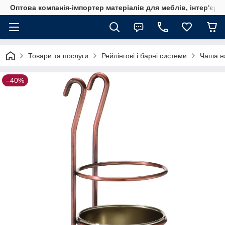
Оптова компанія-імпортер матеріалів для меблів, інтер'єру
Товари та послуги
Рейлінгові і барні системи
Чаша на
–40%