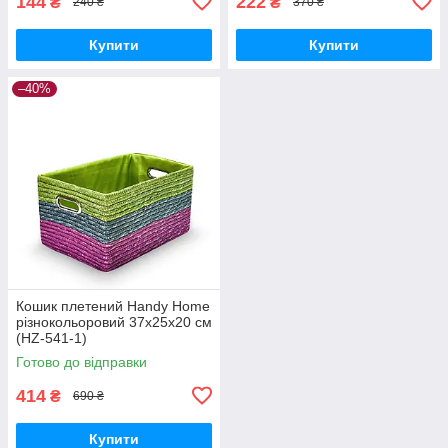
144
222
₴
₴
240 ₴
370 ₴
Купити
Купити
–40%
Кошик плетений Handy Home
різнокольоровий 37x25x20 см
(HZ-541-1)
Готово до відправки
414
₴
690 ₴
Купити