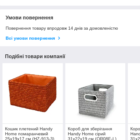
Умови повернення
Повернення товару впродовж 14 днів за домовленістю
Всі умови повернення
Подібні товари компанії
Кошик плетений Handy
Короб для зберігання
Коро
Home помаранчевий
Handy Home сірий
Han
25х19х17 см (HZ-913-3)
31x22x19 см (QR08F-L)
31x2