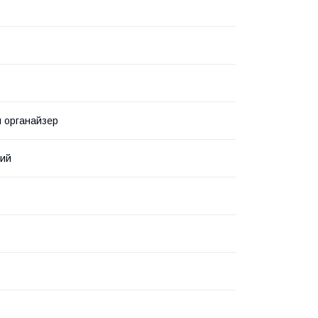
й органайзер
вий