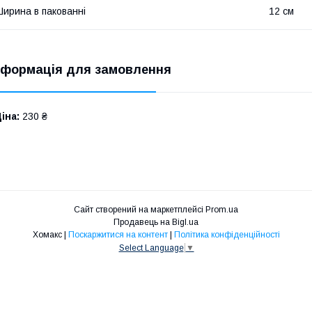
ирина в пакованні
12 см
нформація для замовлення
іна:
230 ₴
Сайт створений на маркетплейсі
Prom.ua
Продавець на Bigl.ua
Хомакс |
Поскаржитися на контент
|
Політика конфіденційності
Select Language
▼