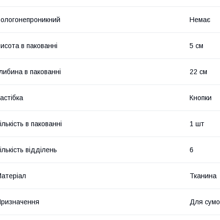
ологонепроникний
Немає
исота в пакованні
5 см
либина в пакованні
22 см
астібка
Кнопки
ількість в пакованні
1 шт
ількість відділень
6
атеріал
Тканина
ризначення
Для сумо