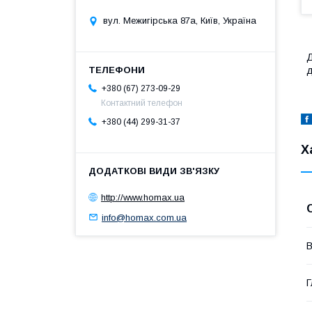
вул. Межигірська 87а, Київ, Україна
Д
д
+380 (67) 273-09-29
Контактний телефон
+380 (44) 299-31-37
Х
http://www.homax.ua
info@homax.com.ua
В
Г