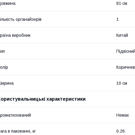
Довжина
81 см
ількість органайзерів
1
раїна виробник
Китай
ип
Підвісни
олір
Коричне
Ширина
10 см
Користувальницькі характеристики
роматизований
Немає
ага в пакованні, кг
0.26