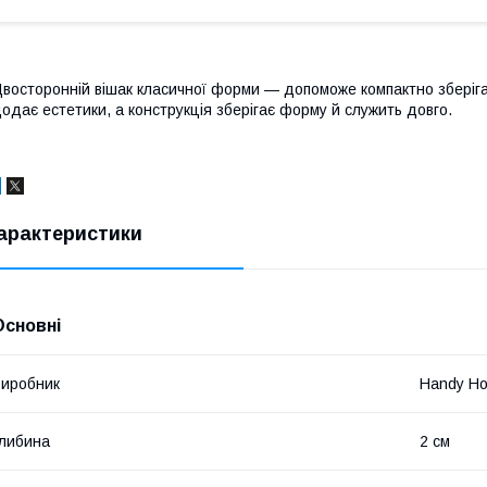
восторонній вішак класичної форми — допоможе компактно зберігат
одає естетики, а конструкція зберігає форму й служить довго.
арактеристики
Основні
иробник
Handy H
либина
2 см