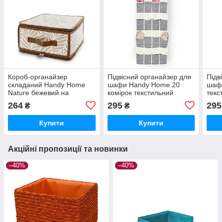
Короб-органайзер
Підвісний органайзер для
Підв
складаний Handy Home
шафи Handy Home 20
шаф
Nature бежевий на
комірок текстильний
текс
блискавці 30x28x15 см
органайзер для одягу та
для 
264
295
295
₴
₴
(ESH22M)
взуття 44×135 см (ASH-09)
орга
(ES
Купити
Купити
Акційні пропозиції та новинки
–40%
–40%