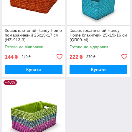
Кошик плетений Handy Home
Кошик текстильний Handy
помаранчевий 25х19х17 см
Home блакитний 25х19х16 см
(HZ-913-3)
(QR09-M)
Готово до відправки
Готово до відправки
144
222
₴
₴
240 ₴
370 ₴
Купити
Купити
–40%