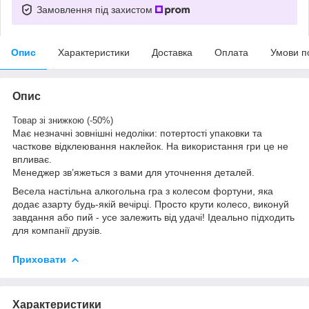
Замовлення під захистом
Опис
Характеристики
Доставка
Оплата
Умови п
Опис
Товар зі знижкою (-50%)
Має незначні зовнішні недоліки: потертості упаковки та
часткове відклеювання наклейок. На використання гри це не
впливає.
Менеджер зв’яжеться з вами для уточнення деталей.
Весела настільна алкогольна гра з колесом фортуни, яка
додає азарту будь-якій вечірці. Просто крути колесо, виконуй
завдання або пий - усе залежить від удачі! Ідеально підходить
для компанії друзів.
Приховати
Характеристики