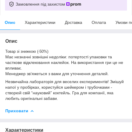
Замовлення під захистом
Опис
Характеристики
Доставка
Оплата
Умови п
Опис
Товар зі знижкою (-50%)
Має незначні зовнішні недоліки: потертості упаковки та
часткове відклеювання наклейок. На використання гри це не
впливає.
Менеджер зв’яжеться з вами для уточнення деталей.
Незвичайна лабораторія для веселих експериментів! Змішуй
напої у пробірках, користуйся шейкером і трубочками -
створюй свій “науковий” коктейль. Гра для компанії, яка
любить оригінальні забави.
Приховати
Характеристики