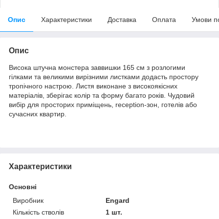
Опис
Характеристики
Доставка
Оплата
Умови п
Опис
Висока штучна монстера заввишки 165 см з розлогими
гілками та великими вирізними листками додасть простору
тропічного настрою. Листя виконане з високоякісних
матеріалів, зберігає колір та форму багато років. Чудовий
вибір для просторих приміщень, reception-зон, готелів або
сучасних квартир.
Характеристики
Основні
Виробник
Engard
Кількість стволів
1 шт.