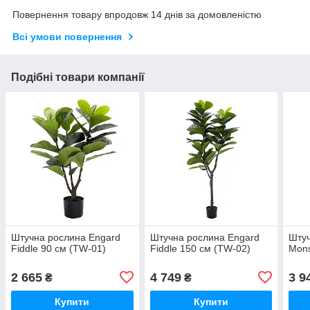
Повернення товару впродовж 14 днів за домовленістю
Всі умови повернення
Подібні товари компанії
Штучна рослина Engard
Штучна рослина Engard
Штуч
Fiddle 90 см (TW-01)
Fiddle 150 см (TW-02)
Mons
2 665
4 749
3 9
₴
₴
Купити
Купити