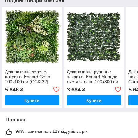
Подібні товари компанії
Декоративне зелене
Декоративне рулонне
Деко
покриття Engard Geba
покриття Engard Молоде
покр
100х100 см (GCK-22)
листя зелене 100x300 см
Carn
(GC-03)
24)
5 646
3 664
5 6
₴
₴
Купити
Купити
Про нас
99% позитивних з 129 відгуків за рік