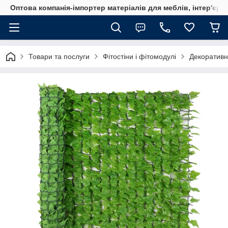
Оптова компанія-імпортер матеріалів для меблів, інтер'єру
Товари та послуги
Фітостіни і фітомодулі
Декоративн