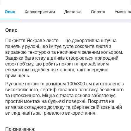
Опис
Характеристики
Доставка
Оплата
Умови п
Опис
Покриття Яскраве листя — це декоративна штучна
панель у рулоні, що імітує густе соковите листя з
виразною текстурою та насиченим зеленим кольором.
Завдяки багатству відтінків створюється природний
ефект об'єму, що робить покриття привабливим
елементом оздоблення як зовні, так і всередині
приміщень.
Рулонне покриття розміром 100х300 см виготовлене з
високоякісного, сертифікованого пластику, безпечного
та нетоксичного. Міцна сітчаста основа забезпечує
простий монтаж на будь-які поверхні. Покриття не
вимагає складного догляду та зберігає свій зовнішній
вигляд навіть за тривалого використання.
Призначення: