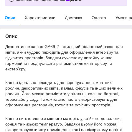
Опис
Характеристики
Доставка
Оплата
Умови п
Опис
Декоративне кашпо GA69-2 - стильний підлоговий вазон для
квітів, який чудово підходить для оформлення інтер’єру та
відкритих просторів. Завдяки сучасному дизайну кашпо
гармонійно поєднується з різними стилями інтер’єру та
екстер’єру.
Кашпо ідеально підходить для вирощування кімнатних
рослин, декоративних квітів, пальм, фікусів та інших великих
рослин. Його можна розмістити у вітальні, холі, на балконі,
терасі або у саду. Також кашпо часто використовують для
оформлення ресторанів, готелів та офісних просторів.
Кашпо виготовлене з міцного матеріалу, стійкого до вологи,
сонця та низьких температур. Завдяки цьому його можна
використовувати як у приміщенні, так і на відкритому повітрі.