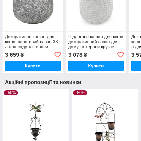
Декоративне кашпо для
Підлогове кашпо для квітів
Деко
квітів підлоговий вазон 38
декоративний вазон для
квіт
л для саду та тераси
дому та тераси кругле
л дл
(GA92-2)
морозостійке (GA87-1)
(GA7
3 659
3 078
3 5
₴
₴
Купити
Купити
Акційні пропозиції та новинки
–50%
–50%