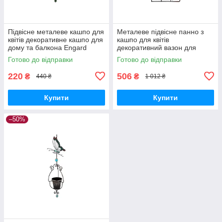
Підвісне металеве кашпо для
Металеве підвісне панно з
квітів декоративне кашпо для
кашпо для квітів
дому та балкона Engard
декоративний вазон для
Райська пташка (BF-21)
дому та балкона Engard
Готово до відправки
Готово до відправки
Райські метелики (BF-23)
220
506
₴
₴
440 ₴
1 012 ₴
Купити
Купити
–50%