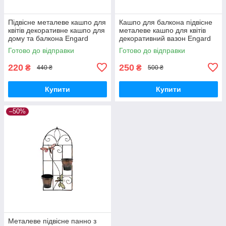
Підвісне металеве кашпо для
Кашпо для балкона підвісне
квітів декоративне кашпо для
металеве кашпо для квітів
дому та балкона Engard
декоративний вазон Engard
Райська пташка (BF-21)
Райський метелик (BF-22)
Готово до відправки
Готово до відправки
220
250
₴
₴
440 ₴
500 ₴
Купити
Купити
–50%
Металеве підвісне панно з