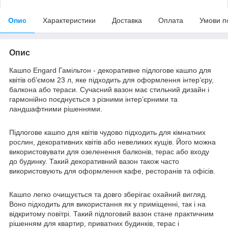
Опис
Характеристики
Доставка
Оплата
Умови п
Опис
Кашпо Engard Гамільтон - декоративне підлогове кашпо для
квітів об’ємом 23 л, яке підходить для оформлення інтер’єру,
балкона або тераси. Сучасний вазон має стильний дизайн і
гармонійно поєднується з різними інтер’єрними та
ландшафтними рішеннями.
Підлогове кашпо для квітів чудово підходить для кімнатних
рослин, декоративних квітів або невеликих кущів. Його можна
використовувати для озеленення балконів, терас або входу
до будинку. Такий декоративний вазон також часто
використовують для оформлення кафе, ресторанів та офісів.
Кашпо легко очищується та довго зберігає охайний вигляд.
Воно підходить для використання як у приміщенні, так і на
відкритому повітрі. Такий підлоговий вазон стане практичним
рішенням для квартир, приватних будинків, терас і