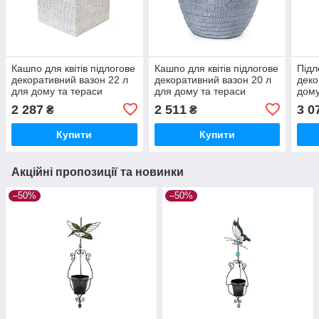
Кашпо для квітів підлогове
Кашпо для квітів підлогове
Підл
декоративний вазон 22 л
декоративний вазон 20 л
деко
для дому та тераси
для дому та тераси
дому
(GA67-1)
(GA80-1)
моро
2 287
2 511
3 0
₴
₴
Купити
Купити
Акційні пропозиції та новинки
–50%
–50%