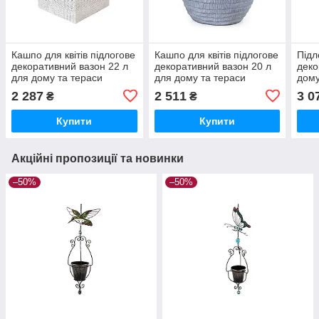
Кашпо для квітів підлогове
Кашпо для квітів підлогове
Підл
декоративний вазон 22 л
декоративний вазон 20 л
деко
для дому та тераси
для дому та тераси
дому
(GA67-1)
(GA80-1)
моро
2 287
2 511
3 0
₴
₴
Купити
Купити
Акційні пропозиції та новинки
–50%
–50%