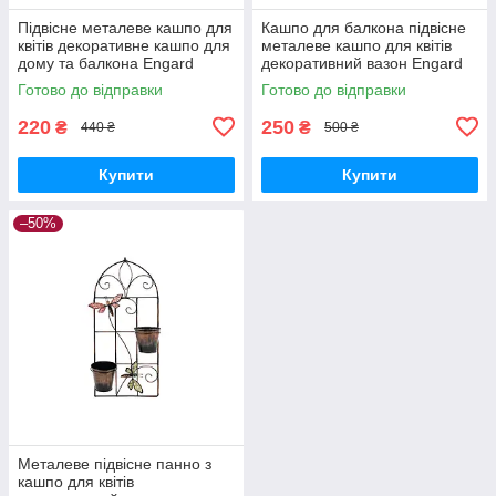
Підвісне металеве кашпо для
Кашпо для балкона підвісне
квітів декоративне кашпо для
металеве кашпо для квітів
дому та балкона Engard
декоративний вазон Engard
Райська пташка (BF-21)
Райський метелик (BF-22)
Готово до відправки
Готово до відправки
220
250
₴
₴
440 ₴
500 ₴
Купити
Купити
–50%
Металеве підвісне панно з
кашпо для квітів