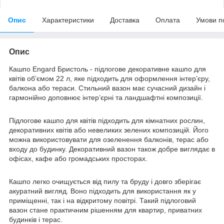
Опис
Характеристики
Доставка
Оплата
Умови п
Опис
Кашпо Engard Бристоль - підлогове декоративне кашпо для
квітів об’ємом 22 л, яке підходить для оформлення інтер’єру,
балкона або тераси. Стильний вазон має сучасний дизайн і
гармонійно доповнює інтер’єрні та ландшафтні композиції.
Підлогове кашпо для квітів підходить для кімнатних рослин,
декоративних квітів або невеликих зелених композицій. Його
можна використовувати для озеленення балконів, терас або
входу до будинку. Декоративний вазон також добре виглядає в
офісах, кафе або громадських просторах.
Кашпо легко очищується від пилу та бруду і довго зберігає
акуратний вигляд. Воно підходить для використання як у
приміщенні, так і на відкритому повітрі. Такий підлоговий
вазон стане практичним рішенням для квартир, приватних
будинків і терас.