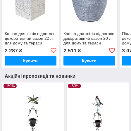
Кашпо для квітів підлогове
Кашпо для квітів підлогове
Підл
декоративний вазон 22 л
декоративний вазон 20 л
деко
для дому та тераси
для дому та тераси
дому
(GA67-1)
(GA80-1)
моро
2 287
2 511
3 0
₴
₴
Купити
Купити
Акційні пропозиції та новинки
–50%
–50%