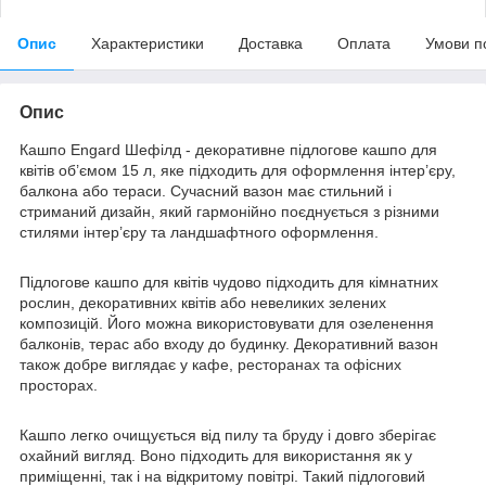
Опис
Характеристики
Доставка
Оплата
Умови п
Опис
Кашпо Engard Шефілд - декоративне підлогове кашпо для
квітів об’ємом 15 л, яке підходить для оформлення інтер’єру,
балкона або тераси. Сучасний вазон має стильний і
стриманий дизайн, який гармонійно поєднується з різними
стилями інтер’єру та ландшафтного оформлення.
Підлогове кашпо для квітів чудово підходить для кімнатних
рослин, декоративних квітів або невеликих зелених
композицій. Його можна використовувати для озеленення
балконів, терас або входу до будинку. Декоративний вазон
також добре виглядає у кафе, ресторанах та офісних
просторах.
Кашпо легко очищується від пилу та бруду і довго зберігає
охайний вигляд. Воно підходить для використання як у
приміщенні, так і на відкритому повітрі. Такий підлоговий