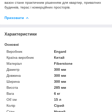
вазон стане практичним рішенням для квартир, приватних
будинків, терас і комерційних просторів.
Приховати
Характеристики
Основні
Виробник
Engard
Країна виробник
Китай
Матеріал
Fiberstone
Діаметр
300 мм
Довжина
300 мм
Ширина
300 мм
Висота
285 мм
Вага
6 кг
Об`єм
15 л
Колір
Сірий
Стан
Новий