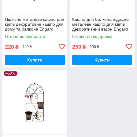
Підвісне металеве кашпо для
Кашпо для балкона підвісне
квітів декоративне кашпо для
металеве кашпо для квітів
дому та балкона Engard
декоративний вазон Engard
Райська пташка (BF-21)
Райський метелик (BF-22)
Готово до відправки
Готово до відправки
220
250
₴
₴
440 ₴
500 ₴
Купити
Купити
–50%