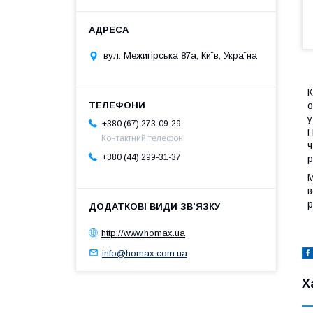
вул. Межигірська 87а, Київ, Україна
К
о
у
+380 (67) 273-09-29
П
Контактний телефон
ч
+380 (44) 299-31-37
р
М
в
р
http://www.homax.ua
info@homax.com.ua
Х