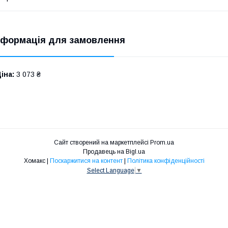
нформація для замовлення
іна:
3 073 ₴
Сайт створений на маркетплейсі
Prom.ua
Продавець на Bigl.ua
Хомакс |
Поскаржитися на контент
|
Політика конфіденційності
Select Language
▼