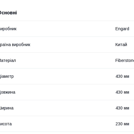
Основні
иробник
Engard
раїна виробник
Китай
атеріал
Fiberston
іаметр
430 мм
Довжина
430 мм
Ширина
430 мм
исота
230 мм