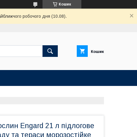
Кошик
айближчого робочого дня (10.08).
Кошик
слин Engard 21 л підлогове
ду та тераси морозостійке