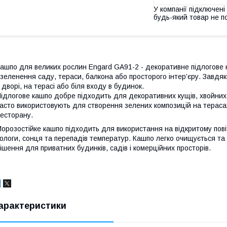
У компанії підключені
будь-який товар не п
ашпо для великих рослин Engard GA91-2 - декоративне підлогове к
зеленення саду, тераси, балкона або просторого інтер’єру. Завдя
 дворі, на терасі або біля входу в будинок.
ідлогове кашпо добре підходить для декоративних кущів, хвойних р
асто використовують для створення зелених композицій на терасах
есторану.
орозостійке кашпо підходить для використання на відкритому повіт
ологи, сонця та перепадів температур. Кашпо легко очищується та
ішення для приватних будинків, садів і комерційних просторів.
арактеристики