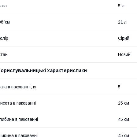
ага
5 кг
б`єм
21 л
олір
Сірий
Стан
Новий
Користувальницькі характеристики
ага в пакованні, кг
5
исота в пакованні
25 см
либина в пакованні
45 см
ирина в пакованні
45 см