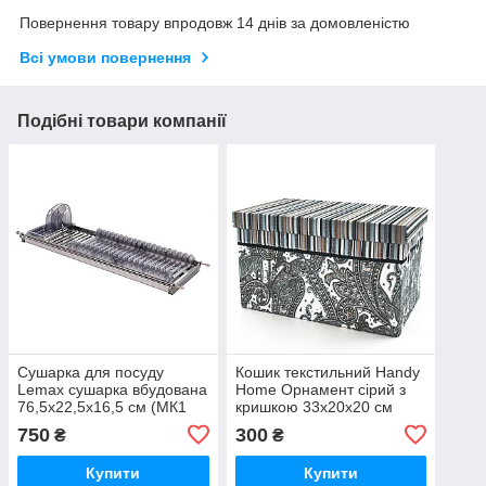
Повернення товару впродовж 14 днів за домовленістю
Всі умови повернення
Подібні товари компанії
Сушарка для посуду
Кошик текстильний Handy
Lemax сушарка вбудована
Home Орнамент сірий з
76,5х22,5х16,5 см (МК1
кришкою 33х20х20 см
05L80VIOS)
(TB27SF-M)
750
300
₴
₴
Купити
Купити