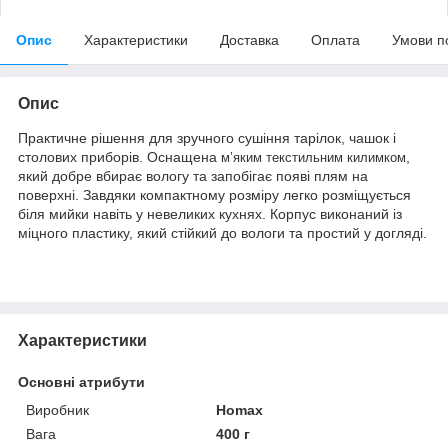
Опис
Характеристики
Доставка
Оплата
Умови п
Опис
Практичне рішення для зручного сушіння тарілок, чашок і
столових приборів. Оснащена
,
м’яким текстильним килимком
який добре вбирає вологу та запобігає появі плям на
поверхні. Завдяки компактному розміру легко розміщується
біля мийки навіть у невеликих кухнях. Корпус виконаний із
міцного пластику, який стійкий до вологи та простий у догляді.
Характеристики
Основні атрибути
Виробник
Homax
Вага
400 г