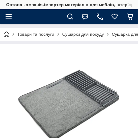
Оптова компанія-імпортер матеріалів для меблів, інтер'єру
Товари та послуги
Сушарки для посуду
Сушарка для