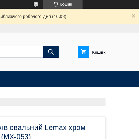
Кошик
айближчого робочого дня (10.08).
Кошик
хів овальний Lemax хром
 (MX-053)