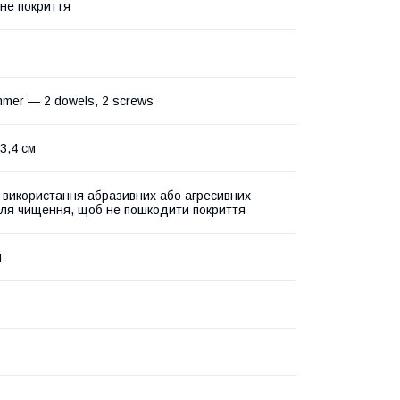
чне покриття
mmer — 2 dowels, 2 screws
 3,4 см
 використання абразивних або агресивних
для чищення, щоб не пошкодити покриття
й