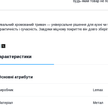
будь-який товар не п
вальний хромований тримач — універсальне рішення для кухні чи 
рактичність і сучасність. Завдяки міцному покриттю він довго зберіг
арактеристики
Основні атрибути
иробник
Lemax
атеріал
Метал