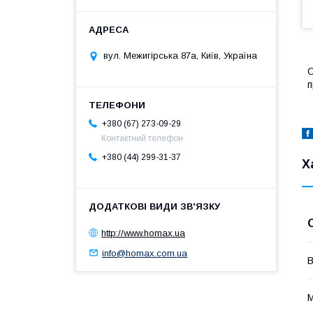
вул. Межигірська 87а, Київ, Україна
О
п
+380 (67) 273-09-29
Контактний телефон
+380 (44) 299-31-37
Х
http://www.homax.ua
info@homax.com.ua
В
М