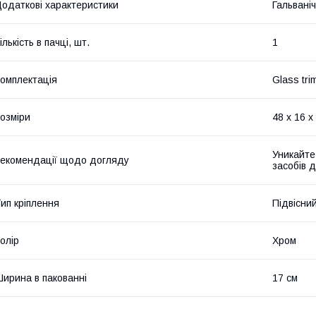
одаткові характеристики
Гальвані
ількість в пачці, шт.
1
омплектація
Glass tri
озміри
48 x 16 x
Уникайте
екомендації щодо догляду
засобів 
ип кріплення
Підвісни
олір
Хром
ирина в пакованні
17 см