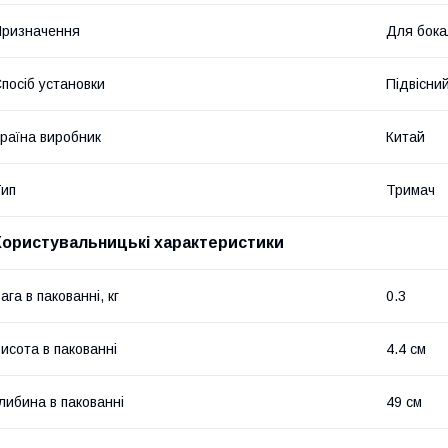
ризначення
Для бока
посіб установки
Підвісни
раїна виробник
Китай
ип
Тримач
Користувальницькі характеристики
ага в пакованні, кг
0.3
исота в пакованні
4.4 см
либина в пакованні
49 см