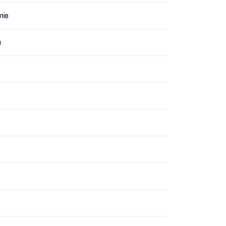
лів
й