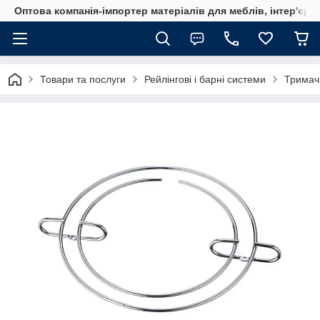
Оптова компанія-імпортер матеріалів для меблів, інтер'єру
Товари та послуги
Рейлінгові і барні системи
Тримач 