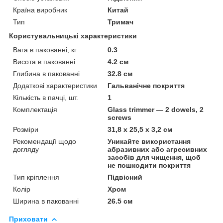
Країна виробник
Китай
Тип
Тримач
Користувальницькі характеристики
Вага в пакованні, кг
0.3
Висота в пакованні
4.2 см
Глибина в пакованні
32.8 см
Додаткові характеристики
Гальванічне покриття
Кількість в пачці, шт.
1
Комплектація
Glass trimmer — 2 dowels, 2
screws
Розміри
31,8 x 25,5 x 3,2 см
Рекомендації щодо
Уникайте використання
догляду
абразивних або агресивних
засобів для чищення, щоб
не пошкодити покриття
Тип кріплення
Підвісний
Колір
Хром
Ширина в пакованні
26.5 см
Приховати