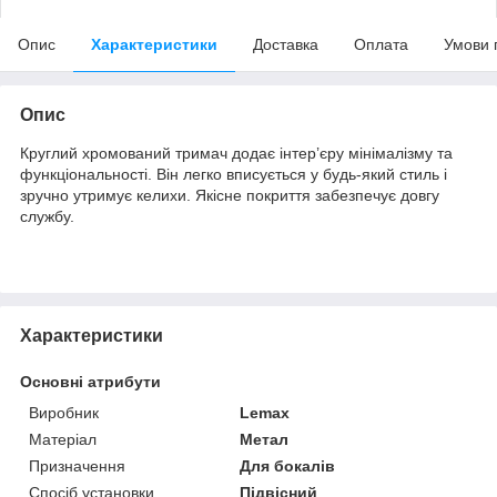
Опис
Характеристики
Доставка
Оплата
Умови 
Опис
Круглий хромований тримач додає інтер’єру мінімалізму та
функціональності. Він легко вписується у будь-який стиль і
зручно утримує келихи. Якісне покриття забезпечує довгу
службу.
Характеристики
Основні атрибути
Виробник
Lemax
Матеріал
Метал
Призначення
Для бокалів
Спосіб установки
Підвісний