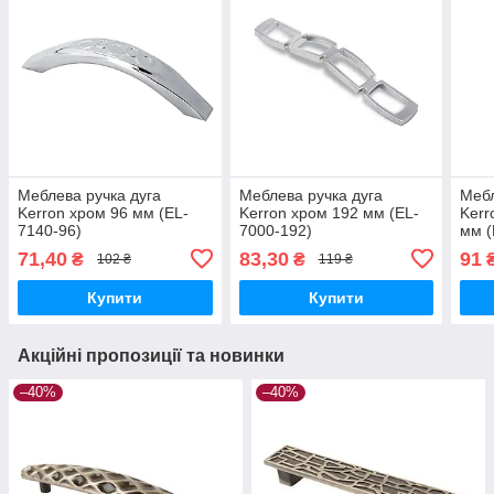
Меблева ручка дуга
Меблева ручка дуга
Мебл
Kerron хром 96 мм (EL-
Kerron хром 192 мм (EL-
Kerr
7140-96)
7000-192)
мм (
71,40
83,30
91
₴
₴
102 ₴
119 ₴
Купити
Купити
Акційні пропозиції та новинки
–40%
–40%