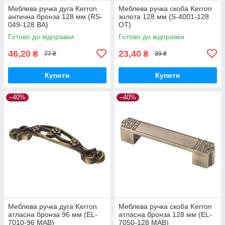
Меблева ручка дуга Kerron
Меблева ручка скоба Kerron
антична бронза 128 мм (RS-
золота 128 мм (S-4001-128
049-128 BA)
OT)
Готово до відправки
Готово до відправки
46,20
23,40
₴
₴
77 ₴
39 ₴
Купити
Купити
–40%
–40%
Меблева ручка дуга Kerron
Меблева ручка скоба Kerron
атласна бронза 96 мм (EL-
атласна бронза 128 мм (EL-
7010-96 MAB)
7050-128 MAB)