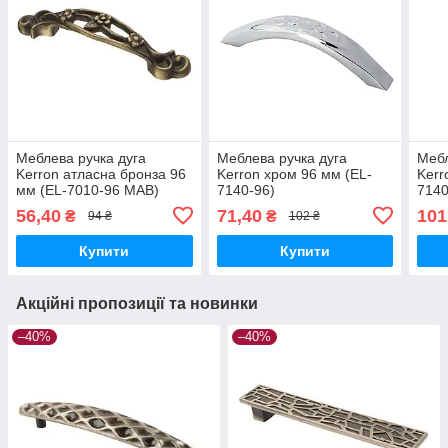
Меблева ручка дуга
Меблева ручка дуга
Мебл
Kerron атласна бронза 96
Kerron хром 96 мм (EL-
Kerr
мм (EL-7010-96 MAB)
7140-96)
7140
56,40
71,40
101
₴
₴
94 ₴
102 ₴
Купити
Купити
Акційні пропозиції та новинки
–40%
–40%