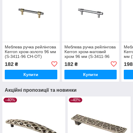
Меблева ручка рейлінгова
Меблева ручка рейлінгова
Мебл
Kerron хром-золото 96 мм
Kerron хром-матовий
Kerr
(S-3411-96 CH-OT)
хром 96 мм (S-3411-96
мм (
CH-MC)
182
182
198
₴
₴
Купити
Купити
Акційні пропозиції та новинки
–40%
–40%