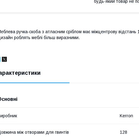
будь-який товар не п
еблева ручка-скоба з атласним сріблом має міжцентрову відстань 12
изайн роблять меблі більш виразними.
арактеристики
Основні
иробник
Kerron
овжина між отворами для гвинтів
128