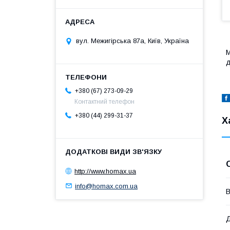
вул. Межигірська 87а, Київ, Україна
М
д
+380 (67) 273-09-29
Контактний телефон
+380 (44) 299-31-37
Х
http://www.homax.ua
info@homax.com.ua
В
Д