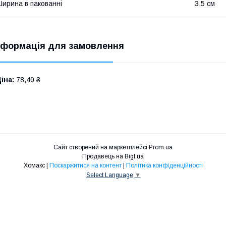
ирина в пакованні
3.5 см
нформація для замовлення
іна:
78,40 ₴
Сайт створений на маркетплейсі
Prom.ua
Продавець на Bigl.ua
Хомакс |
Поскаржитися на контент
|
Політика конфіденційності
Select Language
▼