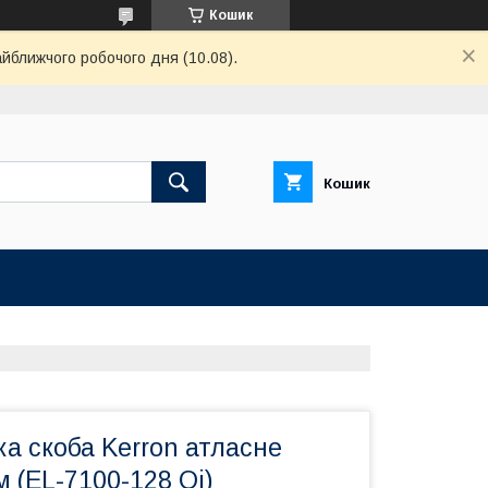
Кошик
айближчого робочого дня (10.08).
Кошик
а скоба Kerron атласне
м (EL-7100-128 Oi)