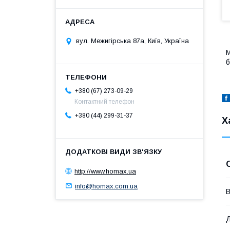
вул. Межигірська 87а, Київ, Україна
М
б
+380 (67) 273-09-29
Контактний телефон
+380 (44) 299-31-37
Х
http://www.homax.ua
info@homax.com.ua
В
Д