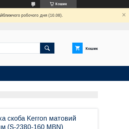
Кошик
айближчого робочого дня (10.08).
Кошик
а скоба Kerron матовий
мм (S-2380-160 MBN)