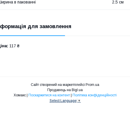
ирина в пакованні
2.5 см
нформація для замовлення
іна:
117 ₴
Сайт створений на маркетплейсі
Prom.ua
Продавець на Bigl.ua
Хомакс |
Поскаржитися на контент
|
Політика конфіденційності
Select Language
▼