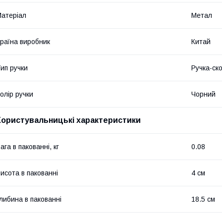
атеріал
Метал
раїна виробник
Китай
ип ручки
Ручка-ск
олір ручки
Чорний
Користувальницькі характеристики
ага в пакованні, кг
0.08
исота в пакованні
4 см
либина в пакованні
18.5 см