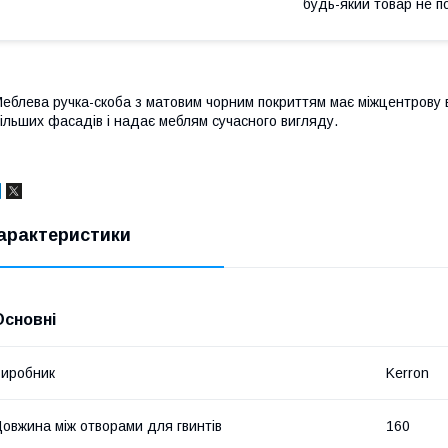
будь-який товар не п
еблева ручка-скоба з матовим чорним покриттям має міжцентрову 
ільших фасадів і надає меблям сучасного вигляду.
арактеристики
Основні
иробник
Kerron
овжина між отворами для гвинтів
160