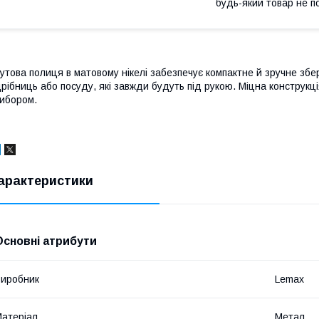
будь-який товар не п
утова полиця в матовому нікелі забезпечує компактне й зручне збе
рібниць або посуду, які завжди будуть під рукою. Міцна конструкц
ибором.
арактеристики
Основні атрибути
иробник
Lemax
атеріал
Метал