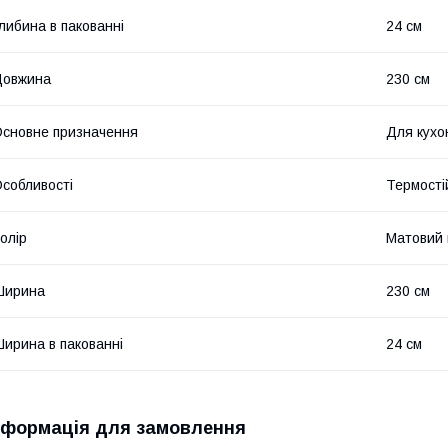
либина в пакованні
24 см
Довжина
230 см
сновне призначення
Для кухо
собливості
Термості
олір
Матовий 
Ширина
230 см
ирина в пакованні
24 см
нформація для замовлення