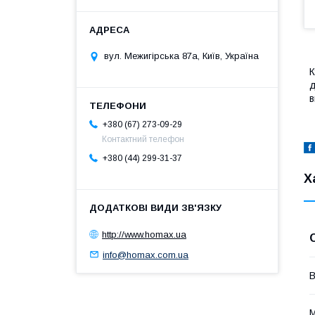
вул. Межигірська 87а, Київ, Україна
К
д
в
+380 (67) 273-09-29
Контактний телефон
+380 (44) 299-31-37
Х
http://www.homax.ua
info@homax.com.ua
В
М