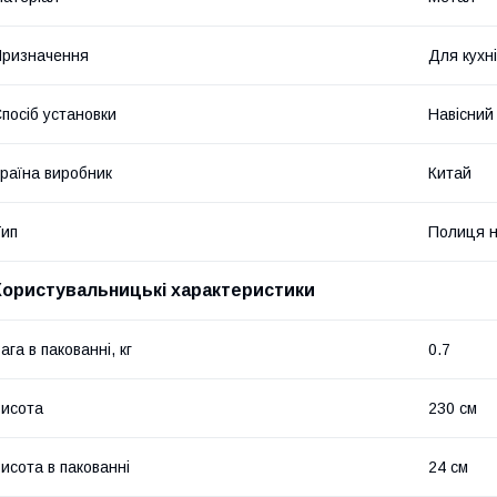
ризначення
Для кухні
посіб установки
Навісний
раїна виробник
Китай
ип
Полиця н
Користувальницькі характеристики
ага в пакованні, кг
0.7
исота
230 см
исота в пакованні
24 см