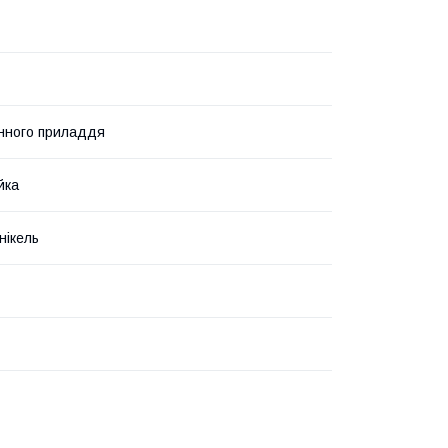
нного приладдя
йка
нікель