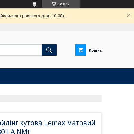
Кошик
айближчого робочого дня (10.08).
Кошик
ейлінг кутова Lemax матовий
301 A NM)