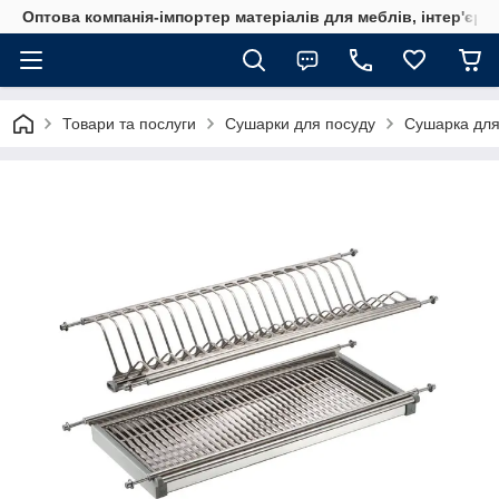
Оптова компанія-імпортер матеріалів для меблів, інтер'єру
Товари та послуги
Сушарки для посуду
Сушарка для