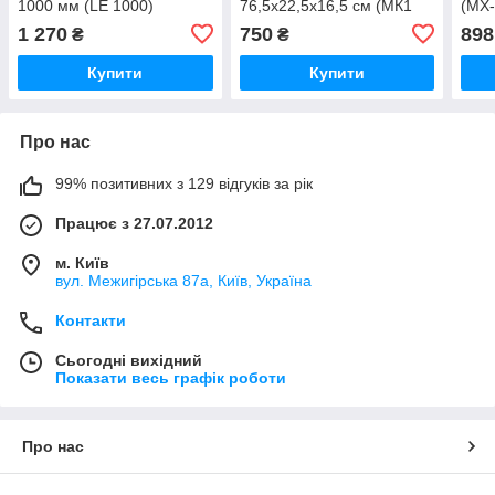
1000 мм (LE 1000)
76,5х22,5х16,5 см (МК1
(MX-
05L80VIOS)
1 270
750
898
₴
₴
Купити
Купити
Про нас
99% позитивних з 129 відгуків за рік
Працює з 27.07.2012
м. Київ
вул. Межигірська 87а, Київ, Україна
Контакти
Сьогодні вихідний
Показати весь графік роботи
Про нас