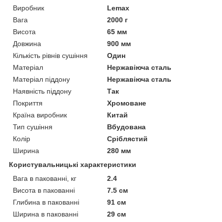
Виробник
Lemax
Вага
2000 г
Висота
65 мм
Довжина
900 мм
Кількість рівнів сушіння
Один
Матеріал
Нержавіюча сталь
Матеріал піддону
Нержавіюча сталь
Наявність піддону
Так
Покриття
Хромоване
Країна виробник
Китай
Тип сушіння
Вбудована
Колір
Сріблястий
Ширина
280 мм
Користувальницькі характеристики
Вага в пакованні, кг
2.4
Висота в пакованні
7.5 см
Глибина в пакованні
91 см
Ширина в пакованні
29 см